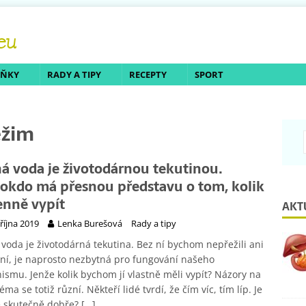
LŇKY
RADY A TIPY
RECEPTY
SPORT
ežim
ná voda je životodárnou tekutinou.
okdo má přesnou představu o tom, kolik
denně vypít
AKT
 října 2019
Lenka Burešová
Rady a tipy
 voda je životodárná tekutina. Bez ní bychom nepřežili ani
ní, je naprosto nezbytná pro fungování našeho
ismu. Jenže kolik bychom jí vlastně měli vypít? Názory na
téma se totiž různí. Někteří lidé tvrdí, že čím víc, tím líp. Je
e skutečně dobře?
[…]