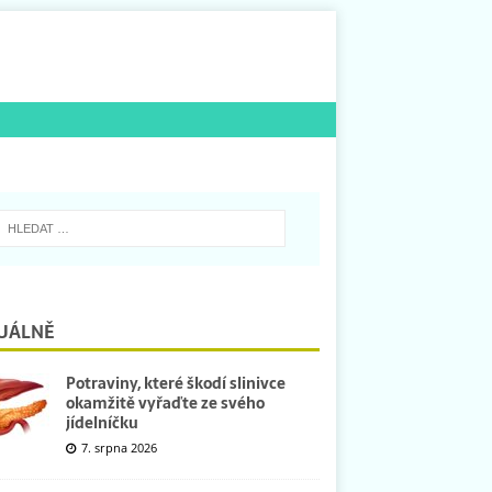
UÁLNĚ
Potraviny, které škodí slinivce
okamžitě vyřaďte ze svého
jídelníčku
7. srpna 2026