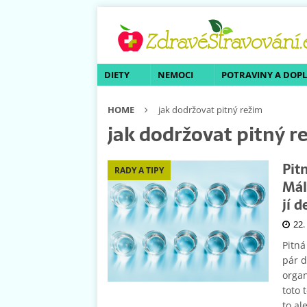
DIETY
NEMOCI
POTRAVINY A DOP
HOME
jak dodržovat pitný režim
jak dodržovat pitný r
Pit
RADY A TIPY
Mál
jí 
22.
Pitná
pár d
organ
toto 
to al