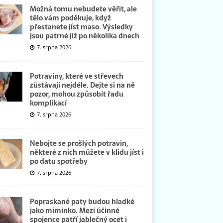
Možná tomu nebudete věřit, ale
tělo vám poděkuje, když
přestanete jíst maso. Výsledky
jsou patrné již po několika dnech
7. srpna 2026
Potraviny, které ve střevech
zůstávají nejdéle. Dejte si na ně
pozor, mohou způsobit řadu
komplikací
7. srpna 2026
Nebojte se prošlých potravin,
některé z nich můžete v klidu jíst i
po datu spotřeby
7. srpna 2026
Popraskané paty budou hladké
jako miminko. Mezi účinné
spojence patří jablečný ocet i