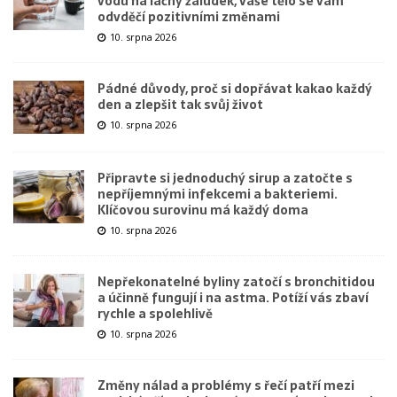
vodu na lačný žaludek, vaše tělo se vám
odvděčí pozitivními změnami
10. srpna 2026
Pádné důvody, proč si dopřávat kakao každý
den a zlepšit tak svůj život
10. srpna 2026
Připravte si jednoduchý sirup a zatočte s
nepříjemnými infekcemi a bakteriemi.
Klíčovou surovinu má každý doma
10. srpna 2026
Nepřekonatelné byliny zatočí s bronchitidou
a účinně fungují i na astma. Potíží vás zbaví
rychle a spolehlivě
10. srpna 2026
Změny nálad a problémy s řečí patří mezi