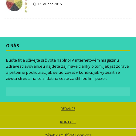
13. dubna 2015
O NÁS
Buďte fit a užívejte si života naplno! V internetovém magazínu
Zdravestravovani.eu
najdete zajímavé články o tom, jak jíst zdravě
a přitom si pochutnat, jak se udržovat v kondici, jak vytěsnit ze
života stres a na co si dát na cestě za štíhlou linií pozor.
REDAKCE
KONTAKT
ZÁSADY POUŽÍVÁNÍ COOKIES