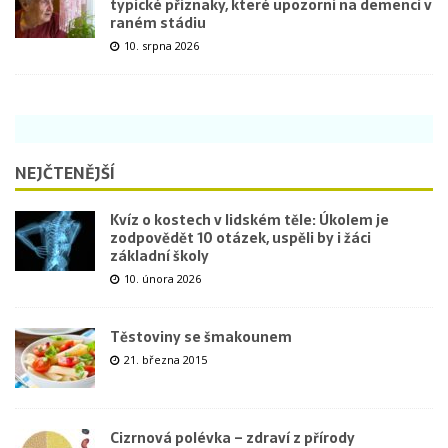
typické příznaky, které upozorní na demenci v
raném stádiu
10. srpna 2026
NEJČTENĚJŠÍ
Kvíz o kostech v lidském těle: Úkolem je
zodpovědět 10 otázek, uspěli by i žáci
základní školy
10. února 2026
Těstoviny se šmakounem
21. března 2015
Cizrnová polévka – zdraví z přírody