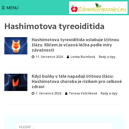
☰ MENU
Hashimotova tyreoiditida
Hashimotova tyreoiditida oslabuje štítnou
žlázu. Klíčem je včasná léčba podle míry
závažnosti
11. července 2026
Lenka Burešová
Rady a tipy
Když buňky v těle napadají štítnou žlázu:
Hashimotova choroba je rizikem pro celkové
zdraví
1. července 2026
Tereza Vohrlíková
Rady a tipy