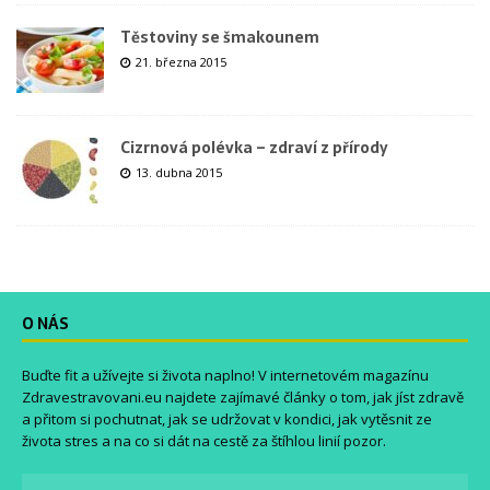
Těstoviny se šmakounem
21. března 2015
Cizrnová polévka – zdraví z přírody
13. dubna 2015
O NÁS
Buďte fit a užívejte si života naplno! V internetovém magazínu
Zdravestravovani.eu
najdete zajímavé články o tom, jak jíst zdravě
a přitom si pochutnat, jak se udržovat v kondici, jak vytěsnit ze
života stres a na co si dát na cestě za štíhlou linií pozor.