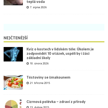
teplá voda
7. srpna 2026
NEJČTENĚJŠÍ
Kvíz o kostech v lidském těle: Úkolem je
zodpovědět 10 otázek, uspěli by i žáci
základní školy
10. února 2026
Těstoviny se šmakounem
21. března 2015
Cizrnová polévka – zdraví z přírody
13. dubna 2015