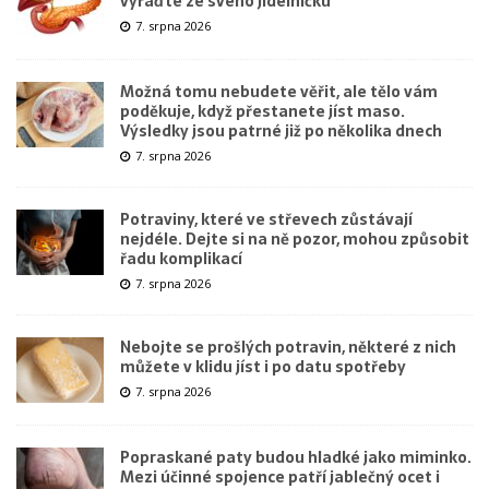
vyřaďte ze svého jídelníčku
7. srpna 2026
Možná tomu nebudete věřit, ale tělo vám
poděkuje, když přestanete jíst maso.
Výsledky jsou patrné již po několika dnech
7. srpna 2026
Potraviny, které ve střevech zůstávají
nejdéle. Dejte si na ně pozor, mohou způsobit
řadu komplikací
7. srpna 2026
Nebojte se prošlých potravin, některé z nich
můžete v klidu jíst i po datu spotřeby
7. srpna 2026
Popraskané paty budou hladké jako miminko.
Mezi účinné spojence patří jablečný ocet i