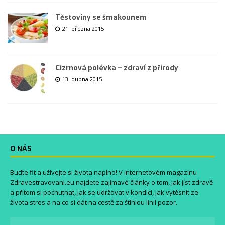
Těstoviny se šmakounem
21. března 2015
Cizrnová polévka – zdraví z přírody
13. dubna 2015
O NÁS
Buďte fit a užívejte si života naplno! V internetovém magazínu
Zdravestravovani.eu
najdete zajímavé články o tom, jak jíst zdravě
a přitom si pochutnat, jak se udržovat v kondici, jak vytěsnit ze
života stres a na co si dát na cestě za štíhlou linií pozor.