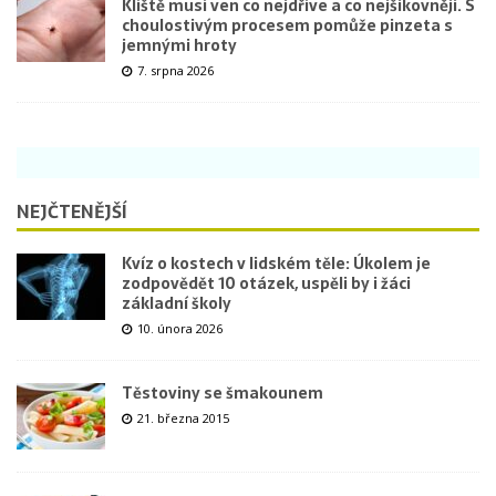
Klíště musí ven co nejdříve a co nejšikovněji. S
choulostivým procesem pomůže pinzeta s
jemnými hroty
7. srpna 2026
NEJČTENĚJŠÍ
Kvíz o kostech v lidském těle: Úkolem je
zodpovědět 10 otázek, uspěli by i žáci
základní školy
10. února 2026
Těstoviny se šmakounem
21. března 2015