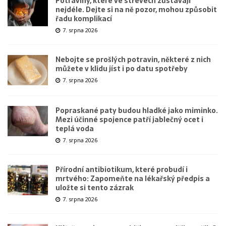
Potraviny, které ve střevech zůstávají
nejdéle. Dejte si na ně pozor, mohou způsobit
řadu komplikací
7. srpna 2026
Nebojte se prošlých potravin, některé z nich
můžete v klidu jíst i po datu spotřeby
7. srpna 2026
Popraskané paty budou hladké jako miminko.
Mezi účinné spojence patří jablečný ocet i
teplá voda
7. srpna 2026
Přírodní antibiotikum, které probudí i
mrtvého: Zapomeňte na lékařský předpis a
uložte si tento zázrak
7. srpna 2026