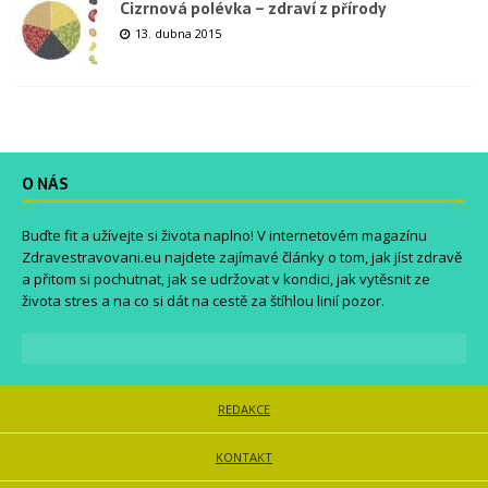
Cizrnová polévka – zdraví z přírody
13. dubna 2015
O NÁS
Buďte fit a užívejte si života naplno! V internetovém magazínu
Zdravestravovani.eu
najdete zajímavé články o tom, jak jíst zdravě
a přitom si pochutnat, jak se udržovat v kondici, jak vytěsnit ze
života stres a na co si dát na cestě za štíhlou linií pozor.
REDAKCE
KONTAKT