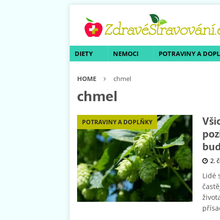
DIETY
NEMOCI
POTRAVINY A DOP
HOME
chmel
chmel
Vši
POTRAVINY A DOPLŇKY
poz
bud
2. 
Lidé 
častě
život
přísa