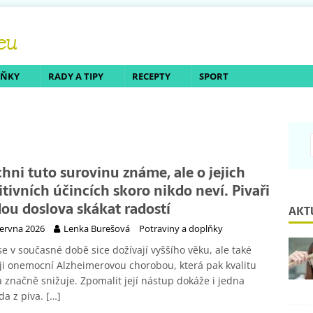
LŇKY
RADY A TIPY
RECEPTY
SPORT
chni tuto surovinu známe, ale o jejich
itivních účincích skoro nikdo neví. Pivaři
ou doslova skákat radostí
AKT
června 2026
Lenka Burešová
Potraviny a doplňky
se v současné době sice dožívají vyššího věku, ale také
ji onemocní Alzheimerovou chorobou, která pak kvalitu
a značně snižuje. Zpomalit její nástup dokáže i jedna
da z piva.
[…]