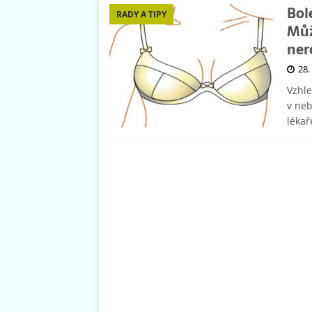
Bol
RADY A TIPY
Můž
ner
28.
Vzhle
v neb
lékař