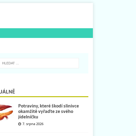
UÁLNĚ
Potraviny, které škodí slinivce
okamžitě vyřaďte ze svého
jídelníčku
7. srpna 2026