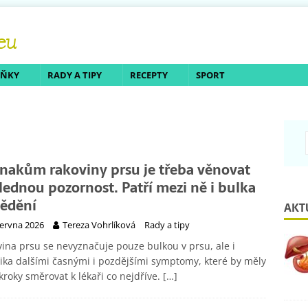
LŇKY
RADY A TIPY
RECEPTY
SPORT
znakům rakoviny prsu je třeba věnovat
lednou pozornost. Patří mezi ně i bulka
vědění
AKT
června 2026
Tereza Vohrlíková
Rady a tipy
ina prsu se nevyznačuje pouze bulkou v prsu, ale i
ika dalšími časnými i pozdějšími symptomy, které by měly
kroky směrovat k lékaři co nejdříve.
[…]