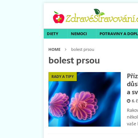
DIETY
NEMOCI
POTRAVINY A DOP
HOME
bolest prsou
bolest prsou
Pří
RADY A TIPY
důs
a s
6. 
Rakov
někol
vaše 