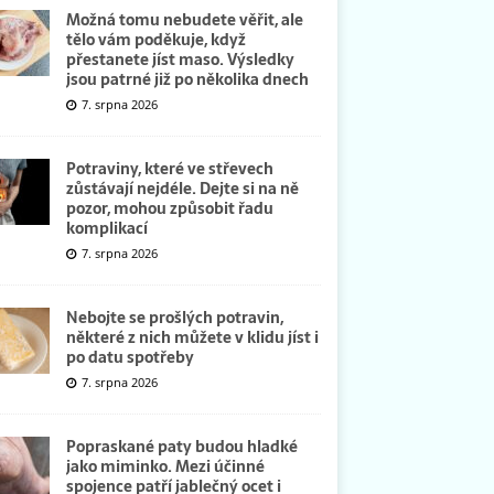
Možná tomu nebudete věřit, ale
tělo vám poděkuje, když
přestanete jíst maso. Výsledky
jsou patrné již po několika dnech
7. srpna 2026
Potraviny, které ve střevech
zůstávají nejdéle. Dejte si na ně
pozor, mohou způsobit řadu
komplikací
7. srpna 2026
Nebojte se prošlých potravin,
některé z nich můžete v klidu jíst i
po datu spotřeby
7. srpna 2026
Popraskané paty budou hladké
jako miminko. Mezi účinné
spojence patří jablečný ocet i