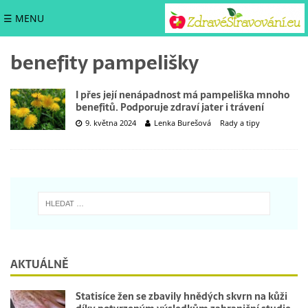
☰ MENU
benefity pampelišky
I přes její nenápadnost má pampeliška mnoho
benefitů. Podporuje zdraví jater i trávení
9. května 2024
Lenka Burešová
Rady a tipy
AKTUÁLNĚ
Statisíce žen se zbavily hnědých skvrn na kůži