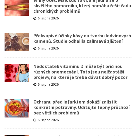
Vinný ocet: Málokdo to ví, ale jedná se o
skvělého pomocníka, který pomáhá řešit řadu
chronických problémů
6. srpna 2026
Překvapivé účinky kávy na tvorbu ledvinových
kamenů. Studie odhalila zajímavá zjištění
6. srpna 2026
Nedostatek vitamínu D může být příčinou
různých onemocnění. Toto jsou nejčastější
projevy, na které je třeba dávat dobrý pozor
6. srpna 2026
Ochranu před infarktem dokáží zajistit
konkrétní potraviny. Udržujte tepny průchozí
bez větších problémů
6. srpna 2026