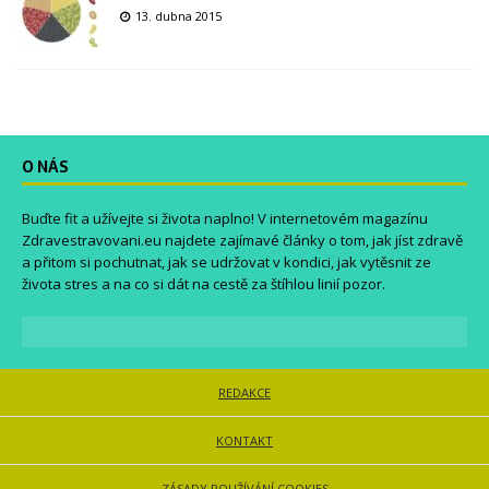
13. dubna 2015
O NÁS
Buďte fit a užívejte si života naplno! V internetovém magazínu
Zdravestravovani.eu
najdete zajímavé články o tom, jak jíst zdravě
a přitom si pochutnat, jak se udržovat v kondici, jak vytěsnit ze
života stres a na co si dát na cestě za štíhlou linií pozor.
REDAKCE
KONTAKT
ZÁSADY POUŽÍVÁNÍ COOKIES